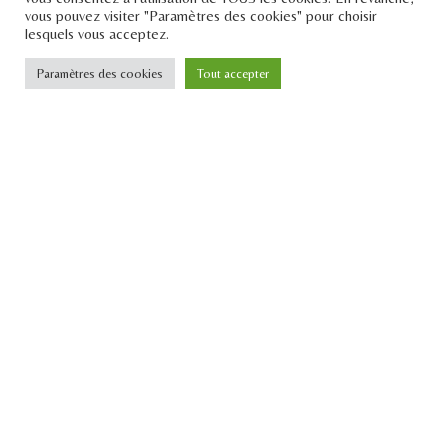
vous pouvez visiter "Paramètres des cookies" pour choisir
lesquels vous acceptez.
Paramètres des cookies
Tout accepter
Le Pont
Téléphone : +33 1 43 25 23 57
Email : contact[at]lepontdesidees.fr
SIRET : 903 397 024 00014