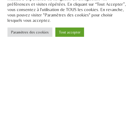
préférences et visites répétées. En cliquant sur “Tout Accepter”,
vous consentez à l'utilisation de TOUS les cookies. En revanche,
vous pouvez visiter "Paramètres des cookies" pour choisir
Le Pont
lesquels vous acceptez.
Téléphone : +33 1 43 25 23 57
Paramètres des cookies
Tout accepter
Email : contact[at]lepontdesidees.fr
SIRET : 903 397 024 00014
Inscrivez-vous à notre
newsletter
JE M'INSCRIS