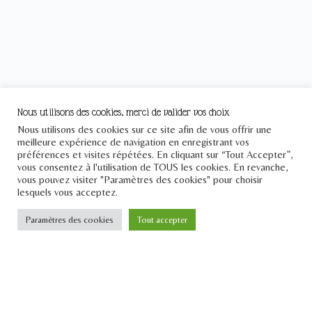
Nous utilisons des cookies, merci de valider vos choix
Nous utilisons des cookies sur ce site afin de vous offrir une
meilleure expérience de navigation en enregistrant vos
préférences et visites répétées. En cliquant sur “Tout Accepter”,
Le Pont
vous consentez à l'utilisation de TOUS les cookies. En revanche,
vous pouvez visiter "Paramètres des cookies" pour choisir
Téléphone : +33 1 43 25 23 57
lesquels vous acceptez.
Email : contact[at]lepontdesidees.fr
Paramètres des cookies
Tout accepter
SIRET : 903 397 024 00014
Inscrivez-vous à notre