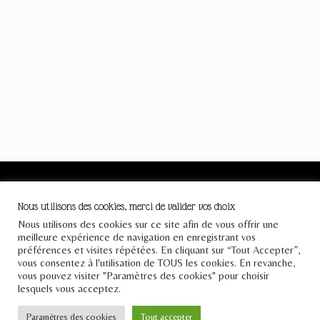
Le Pont
Nous utilisons des cookies, merci de valider vos choix
Téléphone : +33 1 43 25 23 57
Nous utilisons des cookies sur ce site afin de vous offrir une
meilleure expérience de navigation en enregistrant vos
Email : contact[at]lepontdesidees.fr
préférences et visites répétées. En cliquant sur “Tout Accepter”,
vous consentez à l'utilisation de TOUS les cookies. En revanche,
SIRET : 903 397 024 00014
vous pouvez visiter "Paramètres des cookies" pour choisir
lesquels vous acceptez.
Paramètres des cookies
Tout accepter