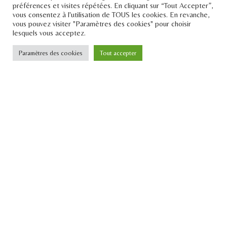
préférences et visites répétées. En cliquant sur “Tout Accepter”,
vous consentez à l'utilisation de TOUS les cookies. En revanche,
vous pouvez visiter "Paramètres des cookies" pour choisir
lesquels vous acceptez.
Paramètres des cookies
Tout accepter
Le Pont
Téléphone : +33 1 43 25 23 57
Email : contact[at]lepontdesidees.fr
SIRET : 903 397 024 00014