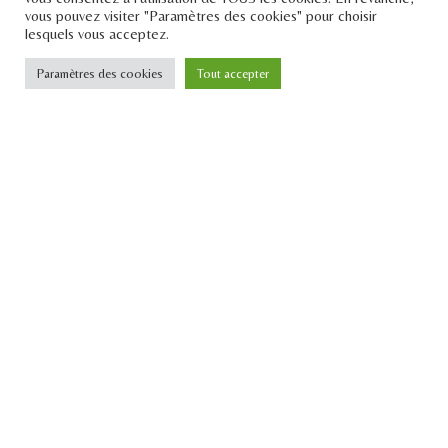
vous pouvez visiter "Paramètres des cookies" pour choisir
lesquels vous acceptez.
Paramètres des cookies
Tout accepter
Le Pont
Téléphone : +33 1 43 25 23 57
Email : contact[at]lepontdesidees.fr
SIRET : 903 397 024 00014