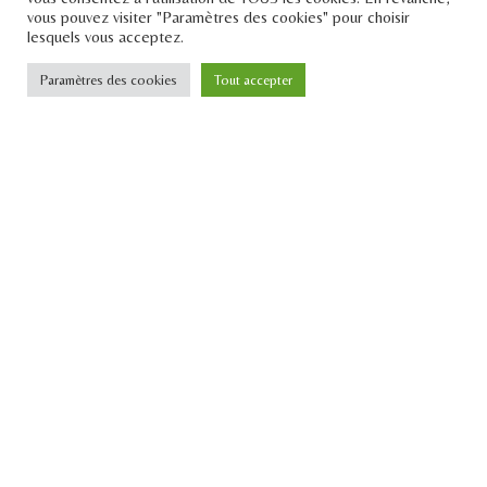
vous pouvez visiter "Paramètres des cookies" pour choisir
lesquels vous acceptez.
Paramètres des cookies
Tout accepter
Le Pont
Téléphone : +33 1 43 25 23 57
Email : contact[at]lepontdesidees.fr
SIRET : 903 397 024 00014