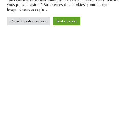
vous pouvez visiter "Paramètres des cookies" pour choisir
lesquels vous acceptez.
Paramètres des cookies
Tout accepter
Le Pont
Téléphone : +33 1 43 25 23 57
Email : contact[at]lepontdesidees.fr
SIRET : 903 397 024 00014