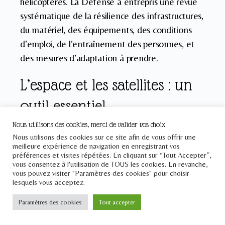
hélicoptères. La Défense a entrepris une revue
systématique de la résilience des infrastructures,
du matériel, des équipements, des conditions
d’emploi, de l’entraînement des personnes, et
des mesures d’adaptation à prendre.
L’espace et les satellites : un
outil essentiel
Nous utilisons des cookies, merci de valider vos choix
Les satellites jouent un rôle central dans la
Nous utilisons des cookies sur ce site afin de vous offrir une
meilleure expérience de navigation en enregistrant vos
surveillance et l’anticipation des phénomènes
préférences et visites répétées. En cliquant sur “Tout Accepter”,
vous consentez à l'utilisation de TOUS les cookies. En revanche,
climatiques grâce à des programmes souvent
vous pouvez visiter "Paramètres des cookies" pour choisir
internationaux, comme le programme européen
lesquels vous acceptez.
Copernicus. Ces satellites permettent de
Paramètres des cookies
Tout accepter
collecter et de cartographier des données sur
l’état des terres et des mers, de suivre des