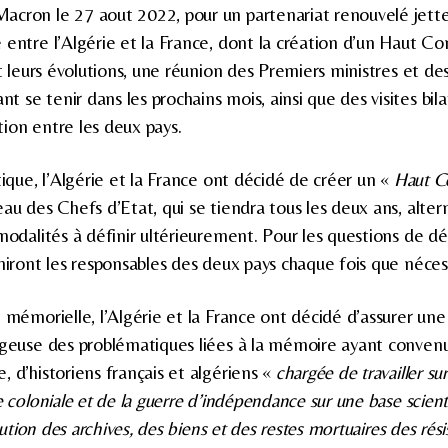
cron le 27 aout 2022, pour un partenariat renouvelé jette
 entre l’Algérie et la France, dont la création d’un Haut Co
 et leurs évolutions, une réunion des Premiers ministres et 
se tenir dans les prochains mois, ainsi que des visites bila
ion entre les deux pays.
tique, l’Algérie et la France ont décidé de créer un «
Haut C
au des Chefs d’Etat, qui se tiendra tous les deux ans, alte
 modalités à définir ultérieurement. Pour les questions de dé
uniront les responsables des deux pays chaque fois que néces
n mémorielle, l’Algérie et la France ont décidé d’assurer une
ageuse des problématiques liées à la mémoire ayant conven
, d’historiens français et algériens «
chargée de travailler su
e coloniale et de la guerre d’indépendance sur une base scient
itution des archives, des biens et des restes mortuaires des résis