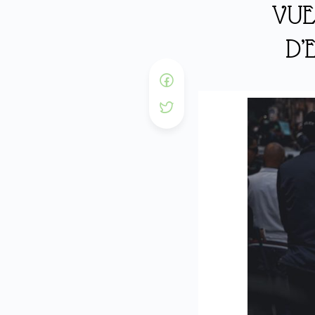
VUE
D’