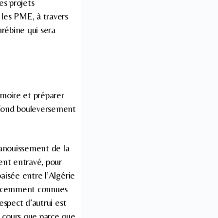
es projets
 les PME, à travers
hrébine qui sera
mémoire et préparer
rofond bouleversement
anouissement de la
ent entravé, pour
aisée entre l’Algérie
t récemment connues
espect d’autrui est
u cours que parce que