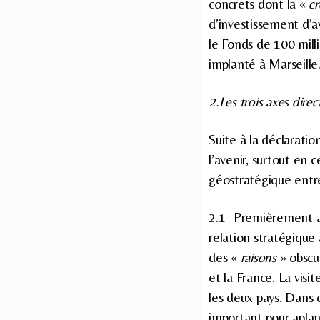
concrets dont la «
cr
d’investissement d’a
le Fonds de 100 mill
implanté à Marseille
2.Les trois axes direc
Suite à la déclaratio
l’avenir, surtout en
géostratégique entr
2.1- Premièrement a
relation stratégique
des «
raisons
» obscur
et la France. La vis
les deux pays. Dans c
important pour aplan