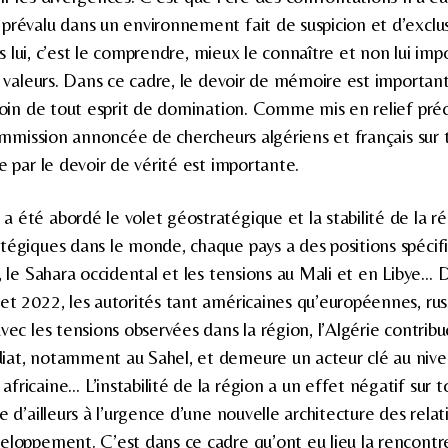
prévalu dans un environnement fait de suspicion et d’exclu
vers lui, c’est le comprendre, mieux le connaître et non lui i
s valeurs. Dans ce cadre, le devoir de mémoire est important 
r loin de tout esprit de domination. Comme mis en relief p
commission annoncée de chercheurs algériens et français sur 
e par le devoir de vérité est importante.
 été abordé le volet géostratégique et la stabilité de la ré
atégiques dans le monde, chaque pays a des positions spéc
, le Sahara occidental et les tensions au Mali et en Libye… 
et 2022, les autorités tant américaines qu’européennes, rus
vec les tensions observées dans la région, l’Algérie contribue
iat, notamment au Sahel, et demeure un acteur clé au nive
fricaine… L’instabilité de la région a un effet négatif sur 
e d’ailleurs à l’urgence d’une nouvelle architecture des relat
eloppement. C’est dans ce cadre qu’ont eu lieu la rencontr