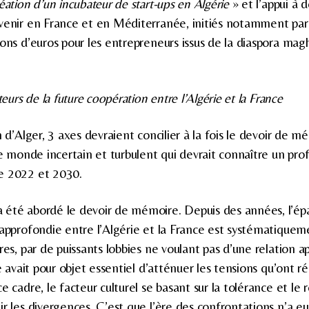
éation d’un incubateur de start-ups en Algérie
» et l’appui à d
venir en France et en Méditerranée, initiés notamment par
ions d’euros pour les entrepreneurs issus de la diaspora mag
.
teurs de la future coopération entre l’Algérie et la France
n d’Alger, 3 axes devraient concilier à la fois le devoir de 
 ce monde incertain et turbulent qui devrait connaître un p
e 2022 et 2030.
 été abordé le devoir de mémoire. Depuis des années, l’ép
 approfondie entre l’Algérie et la France est systématiquem
es, par de puissants lobbies ne voulant pas d’une relation ap
ite avait pour objet essentiel d’atténuer les tensions qu’on
e cadre, le facteur culturel se basant sur la tolérance et le r
ir les divergences. C’est que l’ère des confrontations n’a e