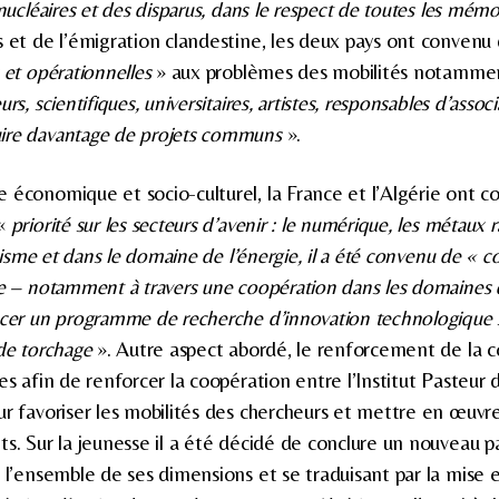
 nucléaires et des disparus, dans le respect de toutes les mémo
s et de l’émigration clandestine, les deux pays ont convenu
 et opérationnelles
» aux problèmes des mobilités notammen
rs, scientifiques, universitaires, artistes, responsables d’associ
ire davantage de projets communs
».
 économique et socio-culturel, la France et l’Algérie ont 
 «
priorité sur les secteurs d’avenir : le numérique, les métaux ra
urisme et dans le domaine de l’énergie, il a été convenu de « c
ue – notamment à travers une coopération dans les domaines 
ncer un programme de recherche d’innovation technologique s
 de torchage
». Autre aspect abordé, le renforcement de la c
es afin de renforcer la coopération entre l’Institut Pasteur d
ur favoriser les mobilités des chercheurs et mettre en œu
ts. Sur la jeunesse il a été décidé de conclure un nouveau p
r l’ensemble de ses dimensions et se traduisant par la mise