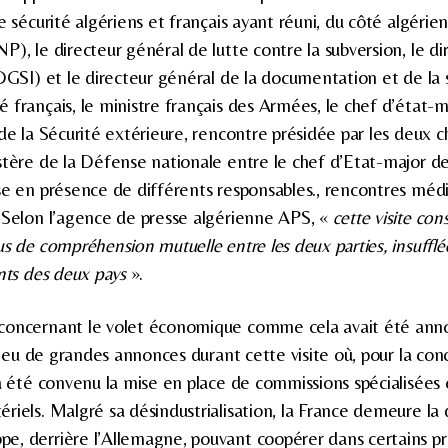
e sécurité algériens et français ayant réuni, du côté algérien
), le directeur général de lutte contre la subversion, le di
(DGSI) et le directeur général de la documentation et de la 
 français, le ministre français des Armées, le chef d’état-
de la Sécurité extérieure, rencontre présidée par les deux ch
stère de la Défense nationale entre le chef d’Etat-major de
se en présence de différents responsables., rencontres média
 Selon l’agence de presse algérienne APS, «
cette visite con
s de compréhension mutuelle entre les deux parties, insufflée
nts des deux pays
».
concernant le volet économique comme cela avait été annon
as eu de grandes annonces durant cette visite où, pour la con
 a été convenu la mise en place de commissions spécialisées 
riels. Malgré sa désindustrialisation, la France demeure l
, derrière l’Allemagne, pouvant coopérer dans certains pro