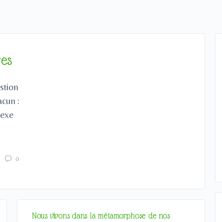
res
stion
acun :
sexe
0
Nous vivons dans la métamorphose de nos