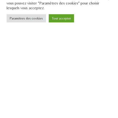
vous pouvez visiter "Paramètres des cookies" pour choisir
Email : contact[at]lepontdesidees.fr
lesquels vous acceptez.
SIRET : 903 397 024 00014
Paramètres des cookies
Tout accepter
Inscrivez-vous à notre
newsletter
JE M'INSCRIS