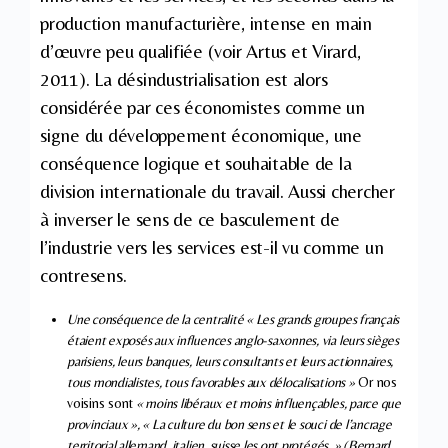
production manufacturière, intense en main
d’œuvre peu qualifiée (voir Artus et Virard,
2011). La désindustrialisation est alors
considérée par ces économistes comme un
signe du développement économique, une
conséquence logique et souhaitable de la
division internationale du travail. Aussi chercher
à inverser le sens de ce basculement de
l’industrie vers les services est-il vu comme un
contresens.
Une conséquence de la centralité « Les grands groupes français
étaient exposés aux influences anglo-saxonnes, via leurs sièges
parisiens, leurs banques, leurs consultants et leurs actionnaires,
tous mondialistes, tous favorables aux délocalisations »
Or nos
voisins sont
« moins libéraux et moins influençables, parce que
provinciaux », « La culture du bon sens et le souci de l’ancrage
territorial allemand, italien, suisse les ont protégés. » (Bernard