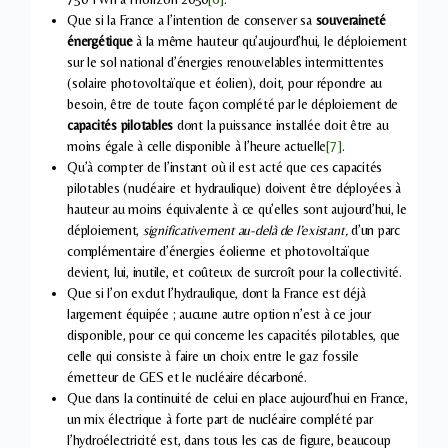
Que si la France a l’intention de conserver sa
souveraineté
énergétique
à la même hauteur qu’aujourd’hui, le déploiement
sur le sol national d’énergies renouvelables intermittentes
(solaire photovoltaïque et éolien), doit, pour répondre au
besoin, être de toute façon complété par le déploiement de
capacités pilotables
dont la puissance installée doit être au
moins égale à celle disponible à l’heure actuelle
[7]
.
Qu’à compter de l’instant où il est acté que ces capacités
pilotables (nucléaire et hydraulique) doivent être déployées à
hauteur au moins équivalente à ce qu’elles sont aujourd’hui, le
déploiement,
significativement au-delà de l’existant,
d’un parc
complémentaire d’énergies éolienne et photovoltaïque
devient, lui, inutile, et coûteux de surcroît pour la collectivité.
Que si l’on exclut l’hydraulique, dont la France est déjà
largement équipée ; aucune autre option n’est à ce jour
disponible, pour ce qui concerne les capacités pilotables, que
celle qui consiste à faire un choix entre le gaz fossile
émetteur de GES et le nucléaire décarboné.
Que dans la continuité de celui en place aujourd’hui en France,
un mix électrique à forte part de nucléaire complété par
l’hydroélectricité est, dans tous les cas de figure, beaucoup