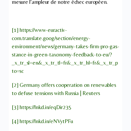
mesure l’ampleur de notre échec européen.
[1]
https://www-euractiv-
com.translate.goog/section/energy-
environment/news/germany-takes-firm-pro-gas-
stance-in-green-taxonomy-feedback-to-eu/?
_x_tr_sl=en&_x_tr_tl=fr&_x_tr_hl=fr&_x_tr_p
to=sc
[2]
Germany offers cooperation on renewables
to defuse tensions with Russia | Reuters
[3]
https://lnkd.in/eqDir235
[4]
https://lnkd.in/eNVytPFu