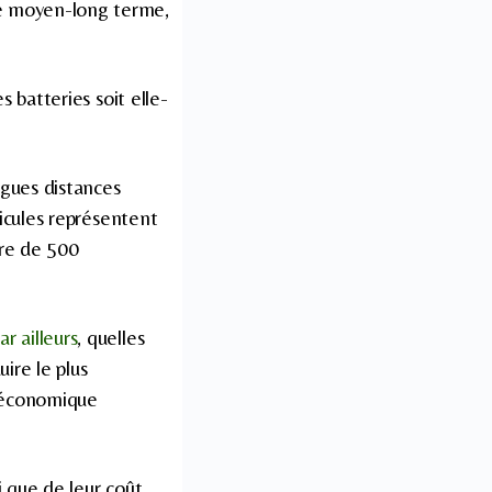
 le moyen-long terme,
es batteries soit elle-
ngues distances
hicules représentent
dre de 500
r ailleurs
, quelles
ire le plus
e économique
si que de leur coût