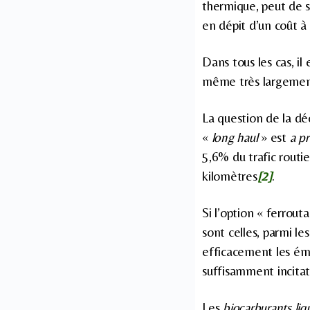
thermique, peut de s
en dépit d’un coût à 
Dans tous les cas, il 
même très largeme
La question de la dé
«
long haul
» est
a pr
5,6% du trafic routi
kilomètres
[2]
.
Si l’option « ferrout
sont celles, parmi le
efficacement les ém
suffisamment incitat
Les
biocarburants liq