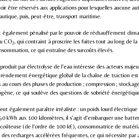
oir être réservés aux applications pour lesquelles aucune aut
utique, puis, peut-être, transport maritime.
t également pénalisé par le pouvoir de réchauffement clim
 du CO
, qui contraint à proscrire les fuites tout au long de l
2
onsommation, ce qui entraîne des surcoûts élevés.
produit par électrolyse de l’eau intéresse des acteurs majeu
le rendement énergétique global de la chaîne de traction est
 au cours des phases de production ; compression ; stockage 
ogène, ce qui soulève des questions de sobriété énergétiqu
eut également paraître irréaliste : un poids lourd électri
50 kWh aux 100 kilomètres, il s’agit d’embarquer une batter
coûteuse (de l’ordre de 100 k€), consommatrice de matéria
 des recharges accélérées fréquentes, ce qui nécessite par a