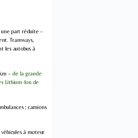
 une part réduite –
tent. Tramways,
t les autobus à
0 km –
de la grande
ies Lithium-Ion de
mbulances ; camions
s véhicules à moteur