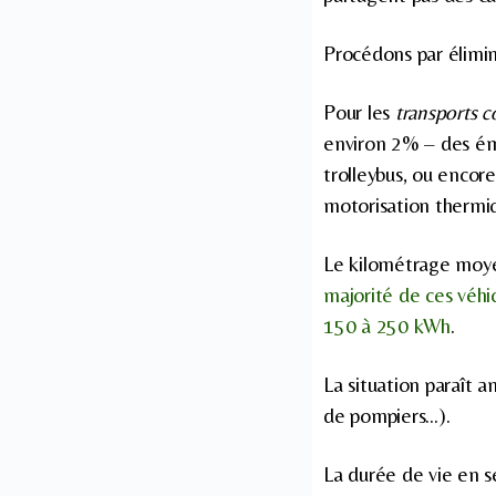
Procédons par élimin
Pour les
transports co
environ 2% – des ém
trolleybus, ou encor
motorisation thermi
Le kilométrage moye
majorité de ces véhi
150 à 250 kWh
.
La situation paraît 
de pompiers…).
La durée de vie en s