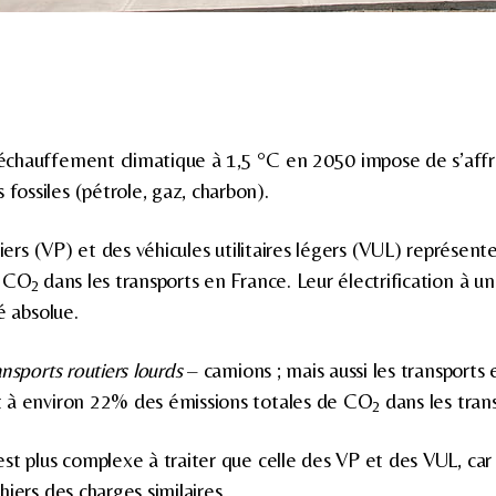
 réchauffement climatique à 1,5 °C en 2050 impose de s’aff
 fossiles (pétrole, gaz, charbon).
liers (VP) et des véhicules utilitaires légers (VUL) représe
e CO
dans les transports en France. Leur électrification à u
2
é absolue.
ansports routiers lourds
– camions ; mais aussi les transports
 à environ 22% des émissions totales de CO
dans les trans
2
st plus complexe à traiter que celle des VP et des VUL, car
iers des charges similaires.