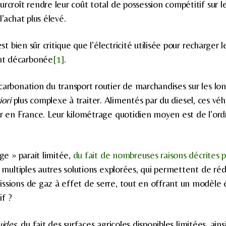
urcroît rendre leur coût total de possession compétitif sur
l’achat plus élevé.
est bien sûr critique que l’électricité utilisée pour recharger l
nt décarbonée
[1]
.
carbonation du transport routier de marchandises sur les lo
iori
plus complexe à traiter. Alimentés par du diesel, ces vé
er en France. Leur kilométrage quotidien moyen est de l’or
age » parait limitée,
du fait de nombreuses raisons décrites pa
s multiples autres solutions explorées, qui permettent de rédu
issions de gaz à effet de serre, tout en offrant un modèl
if ?
uides
, du fait des surfaces agricoles disponibles limitées, ain