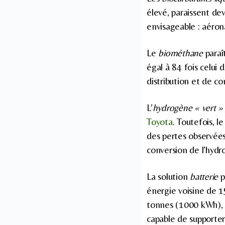
élevé, paraissent dev
envisageable : aérona
Le
biométhane
paraî
égal à 84 fois celui
distribution et de c
L’
hydrogène « vert »
Toyota
. Toutefois, 
des pertes observées
conversion de l’hydr
La solution
batterie
p
énergie voisine de 1
tonnes (1000 kWh), 
capable de supporter