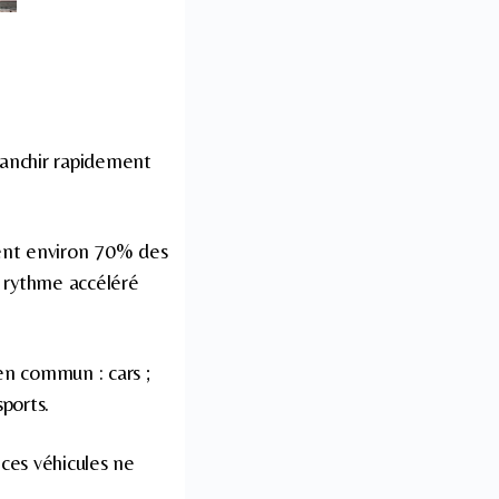
ranchir rapidement
ntent environ 70% des
n rythme accéléré
 en commun : cars ;
ports.
 ces véhicules ne