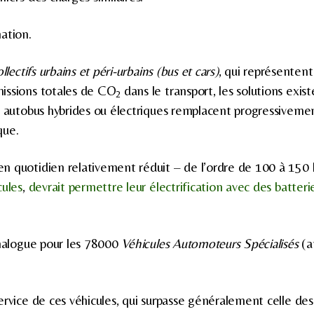
ation.
llectifs urbains et péri-urbains
(bus et cars)
, qui représentent
issions totales de CO
dans le transport, les solutions exis
2
e autobus hybrides ou électriques remplacent progressivemen
que.
n quotidien relativement réduit – de l’ordre de 100 à 15
cules
,
devrait permettre leur électrification avec des batter
analogue pour les 78000
Véhicules Automoteurs Spécialisés
(a
ervice de ces véhicules, qui surpasse généralement celle de