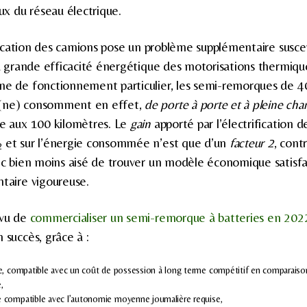
x du réseau électrique.
rification des camions pose un problème supplémentaire susce
 la grande efficacité énergétique des motorisations thermiqu
ime de fonctionnement particulier, les semi-remorques de 
 (ne) consomment en effet,
de porte à porte et à pleine cha
le aux 100 kilomètres. Le
gain
apporté par l’électrification d
et sur l’énergie consommée n’est que d’un
facteur 2
, cont
2
onc bien moins aisé de trouver un modèle économique satisfa
ntaire vigoureuse.
évu de
commercialiser un semi-remorque à batteries en 202
 succès, grâce à :
e, compatible avec un coût de possession à long terme compétitif en comparaiso
,
compatible avec l’autonomie moyenne journalière requise,