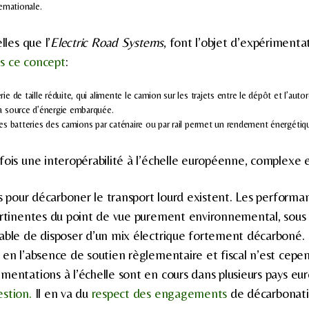
ernationale.
lles que l’
Electric Road Systems
, font l’objet d’expérimenta
s ce concept
:
ie de taille réduite, qui alimente le camion sur les trajets entre le dépôt et l’auto
la source d’énergie embarquée.
des batteries des camions par caténaire ou par rail permet un rendement énergétiq
fois une interopérabilité à l’échelle européenne, complexe 
ns pour décarboner le transport lourd existent. Les performa
ertinentes du point de vue purement environnemental, sous 
able de disposer d’un mix électrique fortement décarboné. 
 en l’absence de soutien règlementaire et fiscal n’est cep
mentations à l’échelle sont en cours dans plusieurs pays eu
stion.
Il en va du
respect des engagements
de décarbonatio