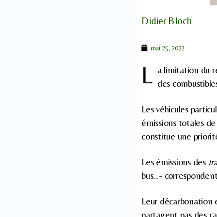
Didier Bloch
mai 25, 2022
L
a limitation du
des combustibles
Les véhicules particu
émissions totales d
constitue une priorit
Les émissions des
tr
bus…- correspondent
Leur décarbonation e
partagent pas des cah