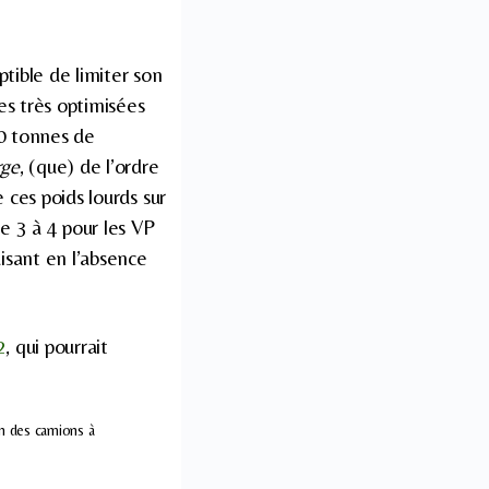
ptible de limiter son
es très optimisées
40 tonnes de
rge
, (que) de l’ordre
e ces poids lourds sur
re 3 à 4 pour les VP
isant en l’absence
2
, qui pourrait
n des camions à