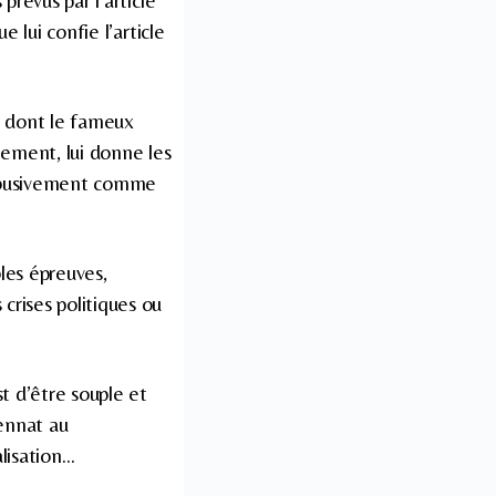
prévus par l’article
 lui confie l’article
, dont le fameux
rnement, lui donne les
é abusivement comme
les épreuves,
crises politiques ou
st d’être souple et
tennat au
lisation…