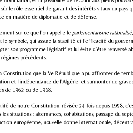
nomination, et la possibilité de recourir aux pleins pouvoirs 
 sûr le rôle essentiel de garant des intérêts vitaux du pays que
ce en matière de diplomatie et de défense.
ement sur ce que l’on appelle le
parlementarisme rationalisé
st le symbole, qui assure la stabilité et l’efficacité du gouve
pter son programme législatif et lui évite d’être renvers
es régimes précédents.
a Constitution que la Ve République a pu affronter de terrib
ion et l’indépendance de l’Algérie, et surmonter de graves 
lles de 1962 ou de 1968.
lité de notre Constitution, révisée 24 fois depuis 1958, c’e
 les situations : alternances, cohabitations, passage du sep
uction européenne, nouvelle donne internationale, décentra