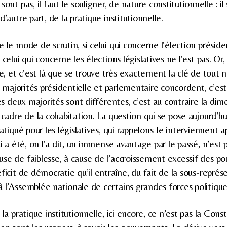
ont pas, il faut le souligner, de nature constitutionnelle : il 
d’autre part, de la pratique institutionnelle.
 le mode de scrutin, si celui qui concerne l’élection président
celui qui concerne les élections législatives ne l’est pas. Or,
re, et c’est là que se trouve très exactement la clé de tout
ux majorités présidentielle et parlementaire concordent, c’est
les deux majorités sont différentes, c’est au contraire la di
 cadre de la cohabitation. La question qui se pose aujourd’hui
ratiqué pour les législatives, qui rappelons-le interviennent
a
ui a été, on l’a dit, un immense avantage par le passé, n’est
se de faiblesse, à cause de l’accroissement excessif des po
ficit de démocratie qu’il entraîne, du fait de la sous-représe
 l’Assemblée nationale de certains grandes forces politique
 la pratique institutionnelle, ici encore, ce n’est pas la Cons