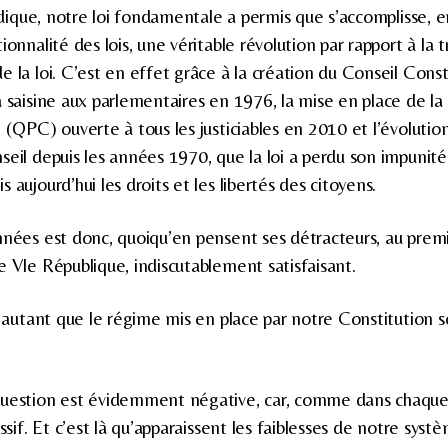
ridique, notre loi fondamentale a permis que s’accomplisse, 
ionnalité des lois, une véritable révolution par rapport à la 
e la loi. C’est en effet grâce à la création du Conseil Cons
 saisine aux parlementaires en 1976, la mise en place de la 
 (QPC) ouverte à tous les justiciables en 2010 et l’évolution
seil depuis les années 1970, que la loi a perdu son impunit
 aujourd’hui les droits et les libertés des citoyens.
nnées est donc, quoiqu’en pensent ses détracteurs, au prem
e VIe République, indiscutablement satisfaisant.
ur autant que le régime mis en place par notre Constitution 
uestion est évidemment négative, car, comme dans chaque bi
ssif. Et c’est là qu’apparaissent les faiblesses de notre systè