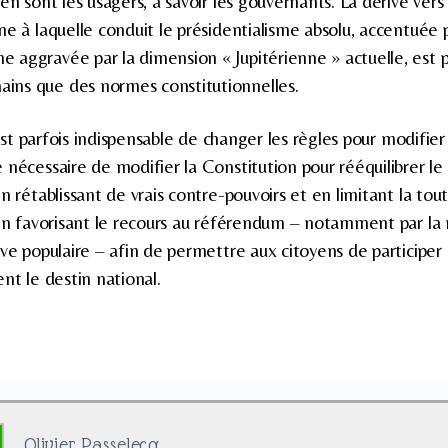
en sont les usagers, à savoir les gouvernants. La dérive ver
ne à laquelle conduit le présidentialisme absolu, accentuée 
aggravée par la dimension « Jupitérienne » actuelle, est pl
ns que des normes constitutionnelles.
 est parfois indispensable de changer les règles pour modifier 
 nécessaire de modifier la Constitution pour rééquilibrer l
n rétablissant de vrais contre-pouvoirs et en limitant la tou
 en favorisant le recours au référendum – notamment par la 
ive populaire – afin de permettre aux citoyens de participer
nt le destin national.
Olivier Passelecq