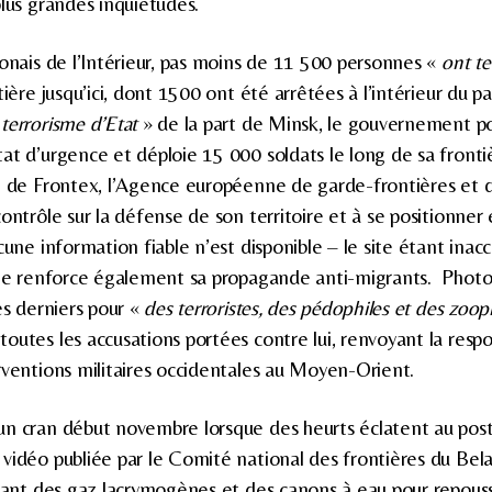
plus grandes inquiétudes.
lonais de l’Intérieur, pas moins de 11 500 personnes «
ont t
tière jusqu’ici, dont 1500 ont été arrêtées à l’intérieur du p
«
terrorisme d’Etat
» de la part de Minsk, le gouvernement p
at d’urgence et déploie 15 000 soldats le long de sa frontiè
e de Frontex, l’Agence européenne de garde-frontières et d
ontrôle sur la défense de son territoire et à se positionner
cune information fiable n’est disponible – le site étant inacc
vie renforce également sa propagande anti-migrants. Photos à
es derniers pour «
des terroristes, des pédophiles et des zoop
outes les accusations portées contre lui, renvoyant la respon
rventions militaires occidentales au Moyen-Orient.
un cran début novembre lorsque des heurts éclatent au pos
vidéo publiée par le Comité national des frontières du Bel
isant des gaz lacrymogènes et des canons à eau pour repouss