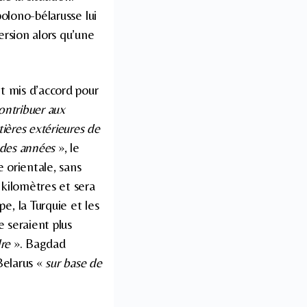
polono-bélarusse lui
ersion alors qu’une
t mis d’accord pour
ontribuer aux
tières extérieures de
 des années
», le
 orientale, sans
 kilomètres et sera
, la Turquie et les
e seraient plus
dre
». Bagdad
Belarus «
sur base de