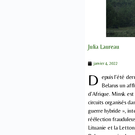
Julia Laureau
janvier 4, 2022
D
epuis l’été der
Belarus un aff
d’Afrique. Minsk est 
circuits organisés da
guerre hybride », int
réélection frauduleu
Lituanie et la Letton