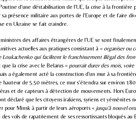
Poutine d’une déstabilisation de l’UE, la crise à la frontière 
a présence militaire aux portes de l’Europe et de faire div
se en Ukraine se fait craindre.
ministres des affaires étrangères de l’UE se sont finalemen
unitives actuelles aux pratiques consistant à «
organiser ou c
e Loukachenko qui facilitent le franchissement illégal des fron
t que la crise avec le Belarus «
pourrait durer des mois, voire
s a également acté la construction d’un mur à sa frontière
e hauteur de 5.50 mètres, ce mur s’étendra sur environ 180
as et de capteurs à détection de mouvements. Hors Europe
nt déclaré que les citoyens irakiens, syriens et yéménites n
r pour Minsk à partir de leurs aéroports «
jusqu’à nouvel or
e des vols de rapatriement de ses ressortissants bloqués au 