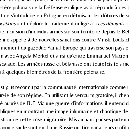
istère polonais de la Défense explique avoir répondu à des j
t de s’introduire en Pologne en détruisant les clôtures de s
ocations
» et déplore le traitement infligé à «
ces démunis
»
e incursion d’individus armés sur son territoire depuis le Bel
ne appelle à de nouvelles sanctions contre Minsk, Louk
nnement du gazoduc Yamal-Europe qui traverse son pays et 
ien avec Angela Merkel et ainsi qu’entre Emmanuel Macron 
calade. Les armées russe et bélarusse ont toutefois fois m
 quelques kilomètres de la frontière polonaise.
est plus reconnu par la communauté internationale comme u
 survie de son régime. En utilisant le verrou migratoire, il c
lité auprès de l’UE. Via une guerre d’informations, il enten
publiques en montrant une image inhumaine et chaotique de
stion de cette crise migratoire. Mis au banc par ses partena
appuie sur le soutien d’une Russie qui tire par ailleurs profit 