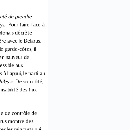
enté de prendre
ays. Pour faire face à
olonais décrète
re avec le Belarus.
e garde-côtes, il
 en sauveur de
essible aux
 l’appui, le parti au
hiles
». De son côté,
sabilité des flux
te de contrôle de
arus montre des
er les migrants qui