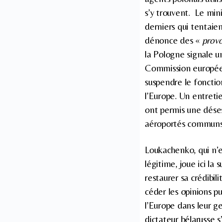
s’y trouvent. Le min
derniers qui tentaien
dénonce des «
prov
la Pologne signale un
Commission européen
suspendre le fonctio
l’Europe. Un entret
ont permis une déses
aéroportés communs à
Loukachenko, qui n’
légitime, joue ici la
restaurer sa crédibi
céder les opinions 
l’Europe dans leur ge
dictateur bélarusse s’