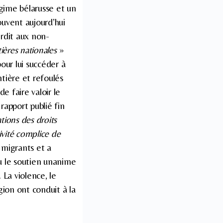
égime bélarusse et un
ouvent aujourd’hui
rdit aux non-
tières nationales
»
pour lui succéder à
tière et refoulés
 faire valoir le
rapport publié fin
ations des droits
ivité complice de
s migrants et a
u le soutien unanime
 La violence, le
ion ont conduit à la