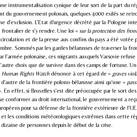
une instrumentalisation cynique de leur sort de la part du r
ant du gouvernement polonais, quelques 4000 exilés se retr
e d’exclusion. L’Etat d’urgence décrété par la Pologne inte
 frontalier de s’y rendre. Une loi «
sur la protection des fron
e circulation et de la presse aux confins du pays a été votée 
mbre. Sommés par les gardes bélarusses de traverser la fron
l’armée polonaise, ces migrants auxquels Varsovie refuse de
t d’autre choix que de survivre dans des camps de fortune. Un 
G
Human Rights Watch
dénonce à cet égard de «
graves viol
 d’autre de la frontière polono-bélarusse ainsi qu’une «
pass
. En effet, si Bruxelles s’est dite préoccupée par le sort de
se conformer au droit international, le gouvernement a reç
uropéens pour sa défense de la frontière extérieure de l’UE.
et les conditions météorologiques extrêmes dans cette rég
dizaine de personnes depuis le début de la crise.