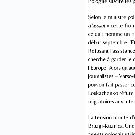
Pologne suscite les 
Selon le ministre po
d’assaut
» cette fron
ce qu’il nomme un 
début septembre l’Et
Refusant l’assistanc
cherche à garder le c
l’Europe. Alors qu’au
journalistes – Varso
pouvoir fait passer c
Loukachenko réfute t
migratoires aux inte
La tension monte d’
Bruzgi-Kuznica. Une 
agents polonais util