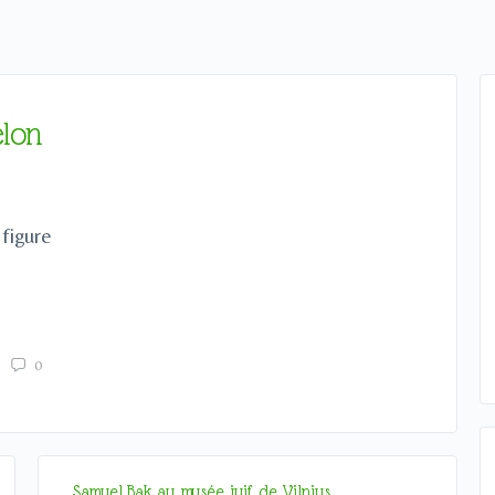
elon
 figure
0
Samuel Bak au musée juif de Vilnius