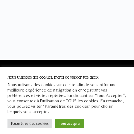
Le Pont
Nous utilisons des cookies, merci de valider vos choix
Nous utilisons des cookies sur ce site afin de vous offrir une
Téléphone : +33 1 43 25 23 57
meilleure expérience de navigation en enregistrant vos
Email : contact[at]lepontdesidees.fr
préférences et visites répétées. En cliquant sur “Tout Accepter”,
vous consentez à l'utilisation de TOUS les cookies. En revanche,
SIRET : 903 397 024 00014
vous pouvez visiter "Paramètres des cookies" pour choisir
lesquels vous acceptez.
Paramètres des cookies
Tout accepter
Inscrivez-vous à notre