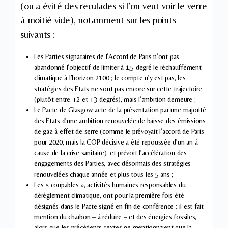
(ou a évité des reculades si l’on veut voir le verre
à moitié vide), notamment sur les points
suivants :
Les Parties signataires de l’Accord de Paris n’ont pas
abandonné l’objectif de limiter à 1,5 degré le réchauffement
climatique à l’horizon 2100 ; le compte n’y est pas, les
stratégies des Etats ne sont pas encore sur cette trajectoire
(plutôt entre +2 et +3 degrés), mais l’ambition demeure ;
Le Pacte de Glasgow acte de la présentation par une majorité
des Etats d’une ambition renouvelée de baisse des émissions
de gaz à effet de serre (comme le prévoyait l’accord de Paris
pour 2020, mais la COP décisive a été repoussée d’un an à
cause de la crise sanitaire), et prévoit l’accélération des
engagements des Parties, avec désormais des stratégies
renouvelées chaque année et plus tous les 5 ans ;
Les « coupables », activités humaines responsables du
dérèglement climatique, ont pour la première fois été
désignés dans le Pacte signé en fin de conférence : il est fait
mention du charbon – à réduire – et des énergies fossiles,
alors que les précédents textes ne mentionnaient que la