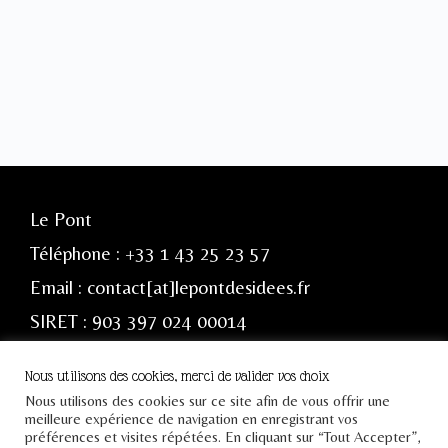
Le Pont
Téléphone : +33 1 43 25 23 57
Email : contact[at]lepontdesidees.fr
SIRET : 903 397 024 00014
Nous utilisons des cookies, merci de valider vos choix
Inscrivez-vous à notre
Nous utilisons des cookies sur ce site afin de vous offrir une
meilleure expérience de navigation en enregistrant vos
newsletter
préférences et visites répétées. En cliquant sur “Tout Accepter”,