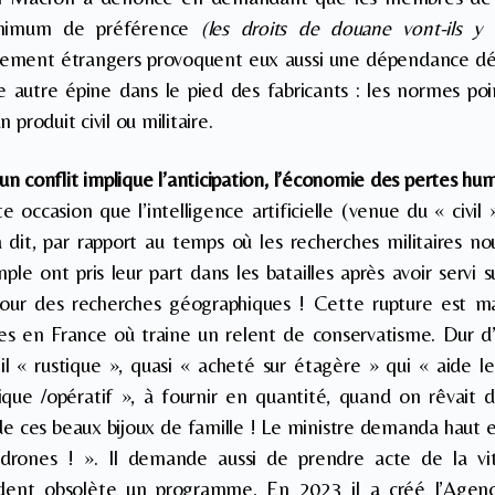
inimum de préférence
(les droits de douane vont-ils y 
lement étrangers provoquent eux aussi une dépendance défi
e autre épine dans le pied des fabricants : les normes poi
n produit civil ou militaire.
 conflit implique l’anticipation, l’économie des pertes hum
te occasion que l’intelligence artificielle (venue du « civil
it, par rapport au temps où les recherches militaires nourr
le ont pris leur part dans les batailles après avoir servi s
s pour des recherches géographiques ! Cette rupture est m
res en France où traine un relent de conservatisme. Dur d
l « rustique », quasi « acheté sur étagère » qui « aide l
que /opératif », à fournir en quantité, quand on rêvait d
 de ces beaux bijoux de famille ! Le ministre demanda haut e
 drones ! ». Il demande aussi de prendre acte de la vi
dent obsolète un programme. En 2023 il a créé l’Agence