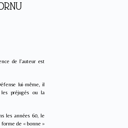
CORNU
ence de l’auteur est
éfense lui-même, il
 les préjugés ou la
ns les années 60, le
e forme de « bonne »