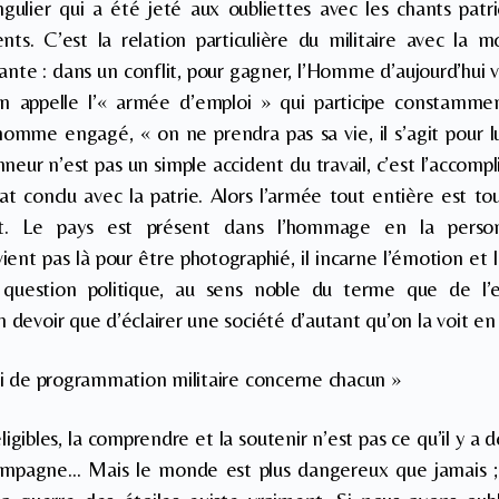
ingulier qui a été jeté aux oubliettes avec les chants patr
ts. C’est la relation particulière du militaire avec la mo
yante : dans un conflit, pour gagner, l’Homme d’aujourd’hui 
’on appelle l’« armée d’emploi » qui participe constamm
omme engagé, « on ne prendra pas sa vie, il s’agit pour l
eur n’est pas un simple accident du travail, c’est l’accompl
at conclu avec la patrie. Alors l’armée tout entière est touc
nt. Le pays est présent dans l’hommage en la perso
vient pas là pour être photographié, il incarne l’émotion et
question politique, au sens noble du terme que de l’e
 devoir que d’éclairer une société d’autant qu’on la voit en
loi de programmation militaire concerne chacun »
éligibles, la comprendre et la soutenir n’est pas ce qu’il y a 
ampagne… Mais le monde est plus dangereux que jamais ; 