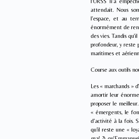
l’URSS n’a empêché 
attendait. Nous somm
l’espace, et au ter
énormément de rensei
des vies. Tandis qu’
profondeur, y reste 
maritimes et aérien
Course aux outils no
Les « marchands » d’
amortir leur énorme 
proposer le meilleur
« émergents, le fon
d’activité à la fois
qu’il reste une « lo
mal ?
) qu’Emmanue