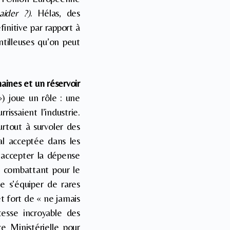
aider ?)
. Hélas, des
nitive par rapport à
ntilleuses qu’on peut
aines et un réservoir
 ») joue un rôle : une
issaient l’industrie.
urtout à survoler des
al acceptée dans les
’accepter la dépense
e combattant pour le
e s’équiper de rares
t fort de « ne jamais
tesse incroyable des
 Ministérielle pour