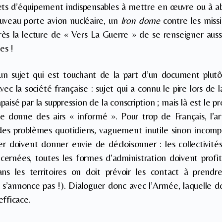
ets d’équipement indispensables à mettre en œuvre ou à 
ouveau porte avion nucléaire, un
Iron dome
contre les miss
rès la lecture de « Vers La Guerre » de se renseigner auss
es !
 un sujet qui est touchant de la part d’un document plutô
ec la société française : sujet qui a connu le pire lors de 
aisé par la suppression de la conscription ; mais là est le pr
 se donne des airs « informé ». Pour trop de Français, l’
des problèmes quotidiens, vaguement inutile sinon incomp
 doivent donner envie de décloisonner : les collectivités
cernées, toutes les formes d’administration doivent profit
ns les territoires on doit prévoir les contact à prend
 s’annonce pas !). Dialoguer donc avec l’Armée, laquelle doi
fficace.