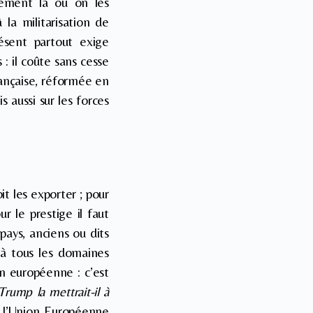
rcément là où on les
 la militarisation de
résent partout exige
: il coûte sans cesse
rançaise, réformée en
 aussi sur les forces
t les exporter ; pour
r le prestige il faut
pays, anciens ou dits
 à tous les domaines
on européenne : c’est
rump la mettrait-il à
l’Union Européenne