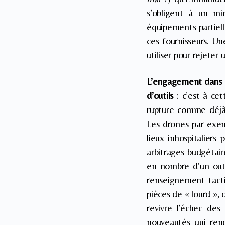
s’obligent à un m
équipements partiel
ces fournisseurs. Un
utiliser pour rejeter u
L’engagement dans un
d’outils
: c’est à cet
rupture comme déjà d
Les drones par exemp
lieux inhospitalier
arbitrages budgétai
en nombre d’un outi
renseignement tacti
pièces de « lourd »,
revivre l’échec des
nouveautés qui ren