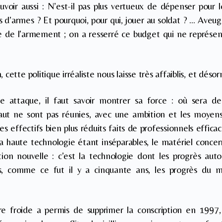
uvoir aussi : N’est-il pas plus vertueux de dépenser pour 
s d’armes ? Et pourquoi, pour qui, jouer au soldat ? … Aveu
rie de l’armement ; on a resserré ce budget qui ne représ
cette politique irréaliste nous laisse très affaiblis, et déso
e attaque, il faut savoir montrer sa force : où sera de
saut ne sont pas réunies, avec une ambition et les moyens
 effectifs bien plus réduits faits de professionnels efficac
a haute technologie étant inséparables, le matériel conce
ation nouvelle : c’est la technologie dont les progrès au
, comme ce fut il y a cinquante ans, les progrès du mi
rre froide a permis de supprimer la conscription en 1997, 