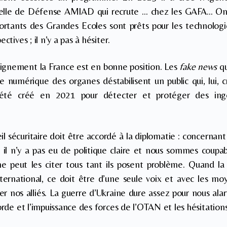
ficielle de Défense AMIAD qui recrute … chez les GAFA… On 
sortants des Grandes Ecoles sont prêts pour les technologi
ctives ; il n’y a pas à hésiter.
ignement la France est en bonne position. Les
fake news
q
re numérique des organes déstabilisent un public qui, lui, c
 été créé en 2021 pour détecter et protéger des ing
eil sécuritaire doit être accordé à la diplomatie : concernant 
 il n’y a pas eu de politique claire et nous sommes coupa
e peut les citer tous tant ils posent problème. Quand la 
nternational, ce doit être d’une seule voix et avec les m
 nos alliés. La guerre d’Ukraine dure assez pour nous alarm
corde et l’impuissance des forces de l’OTAN et les hésitatio