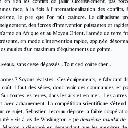
en rien les conflits de jaillir successivement, pas fo
es face, à la fois à l’internationalisation des conflits, à
rorisme, le pire que l’on pût craindre. Le djihadisme p
gnement, des forces d’intervention puissantes et rapides 
il s’arme en Afrique et au Moyen Orient, l’armée de terre f
présente, en mode d’intervention rapide, appuyée désormais
nes munies d’un maximum d’équipements de pointe.
uveaux, sans cesse dépassés… Tout ceci coûte cher…
armes ? Soyons réalistes : Ces équipements, le fabricant doi
coût il faut des séries, donc avoir des commandes, et pou
. Sur toutes les terres, dans les airs et en mer… Les autres 
t avec acharnement. La compétition scientifique s’étend
. Sur ce sujet, Sébastien Lecornu déplore la faible coopérati
yauté » vis-à-vis de Washington » (
le deuxième mandat de T
l Macron a dénoncé en demandant que les membres de 