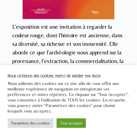
L’exposition est une invitation à regarder la
couleur rouge, dont l’histoire est ancienne, dans
sa diversité, sa richesse et son immensité. Elle
aborde ce que l’archéologie nous apprend sur la
provenance, l’extraction, la commercialisation, la
transformation de ces matériaux rouges. Elle est
Nous utilisons des cookies, merci de valider vos choix
également l’occasion d’évoquer les objets, les
Nous utilisons des cookies sur ce site afin de vous offrir une
techniques, les usages et les modes qui en ont
meilleure expérience de navigation en enregistrant vos
préférences et visites répétées. En cliquant sur “Tout Accepter”,
découlé. Une partie du parcours est
vous consentez à l'utilisation de TOUS les cookies. En revanche,
spécialement adaptée pour les enfants, ainsi que
vous pouvez visiter "Paramètres des cookies" pour choisir
lesquels vous acceptez.
plusieurs jeux à manipuler.
Paramètres des cookies
Tout accepter