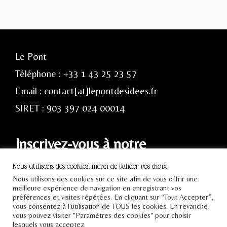
Le Pont
Téléphone : +33 1 43 25 23 57
Email : contact[at]lepontdesidees.fr
SIRET : 903 397 024 00014
Inscrivez-vous à notre
newsletter
Nous utilisons des cookies, merci de valider vos choix
Nous utilisons des cookies sur ce site afin de vous offrir une
meilleure expérience de navigation en enregistrant vos
préférences et visites répétées. En cliquant sur “Tout Accepter”,
vous consentez à l'utilisation de TOUS les cookies. En revanche,
vous pouvez visiter "Paramètres des cookies" pour choisir
lesquels vous acceptez.