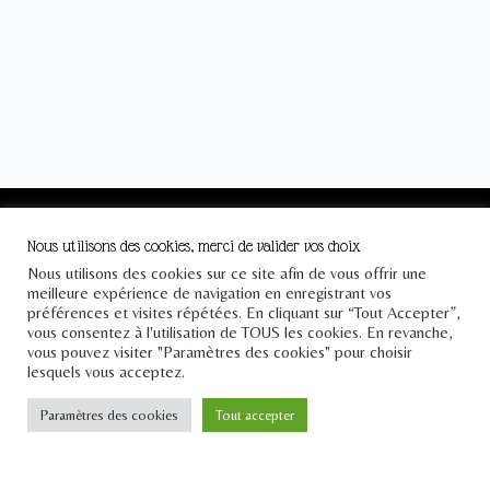
Le Pont
Nous utilisons des cookies, merci de valider vos choix
Nous utilisons des cookies sur ce site afin de vous offrir une
Téléphone : +33 1 43 25 23 57
meilleure expérience de navigation en enregistrant vos
préférences et visites répétées. En cliquant sur “Tout Accepter”,
Email : contact[at]lepontdesidees.fr
vous consentez à l'utilisation de TOUS les cookies. En revanche,
vous pouvez visiter "Paramètres des cookies" pour choisir
SIRET : 903 397 024 00014
lesquels vous acceptez.
Paramètres des cookies
Tout accepter
Inscrivez-vous à notre
newsletter